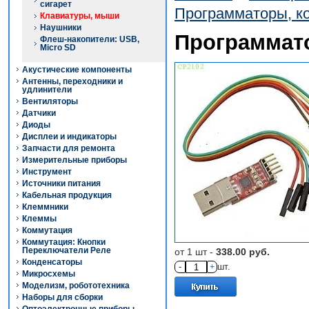
сигарет
Программаторы, к
Клавиатуры, мыши
Наушники
Программат
Флеш-накопители: USB,
Micro SD
Акустические компоненты
Антенны, переходники и
удлинители
Вентиляторы
Датчики
Диоды
Дисплеи и индикаторы
Запчасти для ремонта
Измерительные приборы
Инструмент
Источники питания
Кабельная продукция
Клеммники
Клеммы
Коммутация
Коммутация: Кнопки
Переключатели Реле
от 1 шт -
338.00 руб.
Конденсаторы
-
+
шт.
Микросхемы
Моделизм, робототехника
Наборы для сборки