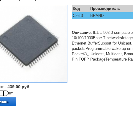
Код
Производитель
С26-3
BRAND
Описание:
IEEE 802.3 compatible E
10/100/1000Base-T networksInte
Ethernet BufferSupport for Unicast
packetsProgrammable wake-up on mu
Packet®,, Unicast, Multicast, Broa
Pin TQFP PackageTemperature Rang
шт -
439.00 руб.
+
шт.