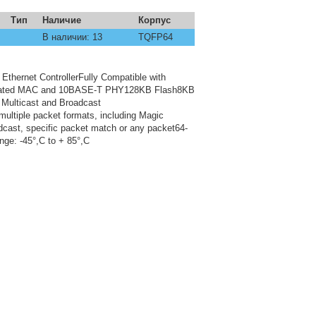
Тип
Наличие
Корпус
В наличии: 13
TQFP64
thernet ControllerFully Compatible with
grated MAC and 10BASE-T PHY128KB Flash8KB
, Multicast and Broadcast
ltiple packet formats, including Magic
dcast, specific packet match or any packet64-
e: -45°,C to + 85°,C