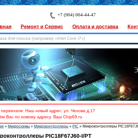
+7 (904) 004-44-47
вная
Ремонт и Сервис
Оплата и доставка
Кон
переехали. Наш новый адрес: ул. Чехова д.17
м Вас по новому адресу. Ваш Chip69.ru
ая
»
Микросхемы
»
Микроконтроллеры
»
PIC
» Микроконтроллеры PIC18F67J6
роконтроллеры PIC18F67J60-I/PT