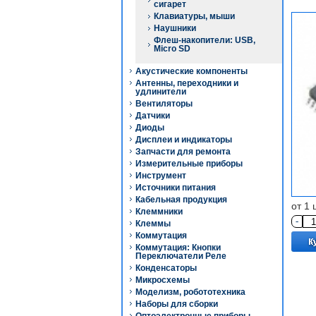
сигарет
Клавиатуры, мыши
Наушники
Флеш-накопители: USB,
Micro SD
Акустические компоненты
Антенны, переходники и
удлинители
Вентиляторы
Датчики
Диоды
Дисплеи и индикаторы
Запчасти для ремонта
Измерительные приборы
Инструмент
Источники питания
Кабельная продукция
от 1 
Клеммники
-
Клеммы
Коммутация
Коммутация: Кнопки
Переключатели Реле
Конденсаторы
Микросхемы
Моделизм, робототехника
Наборы для сборки