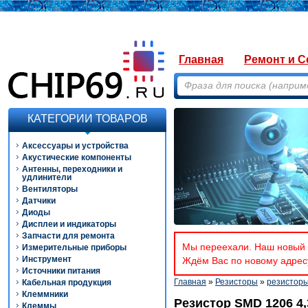
Главная
Ремонт и С
КАТЕГОРИИ ТОВАРОВ
Аксессуары и устройства
Акустические компоненты
Антенны, переходники и
удлинители
Вентиляторы
Датчики
Диоды
Дисплеи и индикаторы
Запчасти для ремонта
Мы переехали. Наш новый а
Измерительные приборы
Инструмент
Ждём Вас по новому адресу
Источники питания
Главная
»
Резисторы
»
резистор
Кабельная продукция
Клеммники
Резистор SMD 1206 4
Клеммы