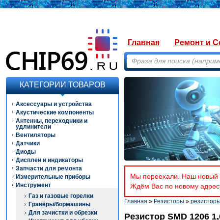
Главная
Ремонт и С
КАТЕГОРИИ ТОВАРОВ
Аксессуары и устройства
Акустические компоненты
Антенны, переходники и
удлинители
Вентиляторы
Датчики
Диоды
Дисплеи и индикаторы
Запчасти для ремонта
Мы переехали. Наш новый а
Измерительные приборы
Инструмент
Ждём Вас по новому адресу
Газ и газовые горелки
Главная
»
Резисторы
»
резистор
Гравёры/бормашины
Для зачистки и обрезки
Резистор SMD 1206 1