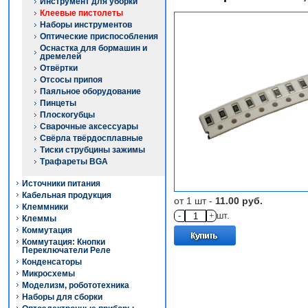
Инструмент для уборки
Клеевые пистолеты
Наборы инструментов
Оптические приспособления
Оснастка для бормашин и
дремелей
Отвёртки
Отсосы припоя
Паяльное оборудование
Пинцеты
Плоскогубцы
Сварочные аксессуары
Свёрла твёрдосплавные
Тиски струбцины зажимы
Трафареты BGA
Источники питания
Кабельная продукция
от 1 шт -
11.00 руб.
Клеммники
-
+
шт.
Клеммы
Коммутация
Коммутация: Кнопки
Переключатели Реле
Конденсаторы
Микросхемы
Моделизм, робототехника
Наборы для сборки