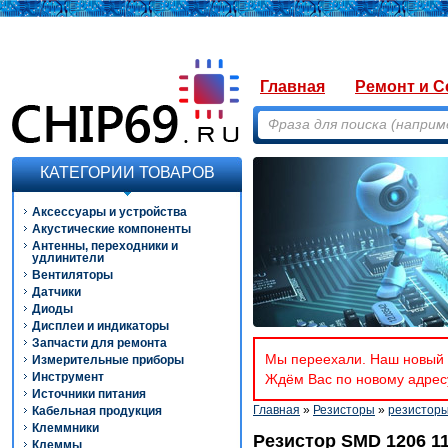
Главная
Ремонт и С
КАТЕГОРИИ ТОВАРОВ
Аксессуары и устройства
Акустические компоненты
Антенны, переходники и
удлинители
Вентиляторы
Датчики
Диоды
Дисплеи и индикаторы
Запчасти для ремонта
Мы переехали. Наш новый а
Измерительные приборы
Инструмент
Ждём Вас по новому адресу
Источники питания
Главная
»
Резисторы
»
резистор
Кабельная продукция
Клеммники
Резистор SMD 1206 1
Клеммы