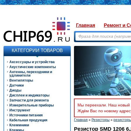
Главная
Ремонт и С
КАТЕГОРИИ ТОВАРОВ
Аксессуары и устройства
Акустические компоненты
Антенны, переходники и
удлинители
Вентиляторы
Датчики
Диоды
Дисплеи и индикаторы
Запчасти для ремонта
Мы переехали. Наш новый а
Измерительные приборы
Инструмент
Ждём Вас по новому адресу
Источники питания
Главная
»
Резисторы
»
резистор
Кабельная продукция
Клеммники
Резистор SMD 1206 6,
Клеммы