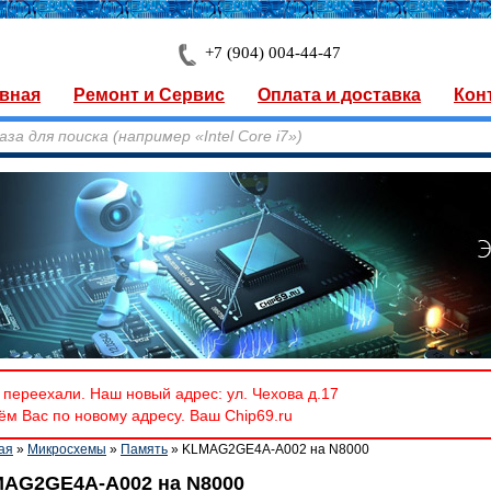
+7 (904) 004-44-47
вная
Ремонт и Сервис
Оплата и доставка
Кон
переехали. Наш новый адрес: ул. Чехова д.17
м Вас по новому адресу. Ваш Chip69.ru
ая
»
Микросхемы
»
Память
» KLMAG2GE4A-A002 на N8000
AG2GE4A-A002 на N8000