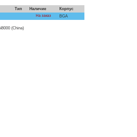
Тип
Наличие
Корпус
На заказ
BGA
8000 (China)