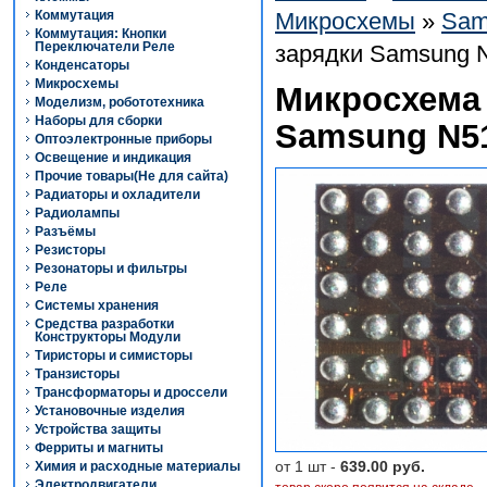
Коммутация
Микросхемы
»
Sam
Коммутация: Кнопки
Переключатели Реле
зарядки Samsung 
Конденсаторы
Микросхемы
Микросхема 
Моделизм, робототехника
Наборы для сборки
Samsung N51
Оптоэлектронные приборы
Освещение и индикация
Прочие товары(Не для сайта)
Радиаторы и охладители
Радиолампы
Разъёмы
Резисторы
Резонаторы и фильтры
Реле
Системы хранения
Средства разработки
Конструкторы Модули
Тиристоры и симисторы
Транзисторы
Трансформаторы и дроссели
Установочные изделия
Устройства защиты
Ферриты и магниты
от 1 шт -
639.00 руб.
Химия и расходные материалы
Электродвигатели